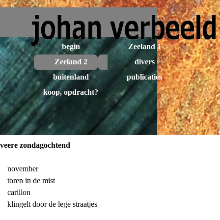
Ga naar de inhoud
Menu overslaan
begin
Zeeland 1
▼
Zeeland 2
divers
▼
▼
buitenland
publicaties
▼
▼
koop, opdracht?
▼
veere zondagochtend
november
toren in de mist
carillon
klingelt door de lege straatjes