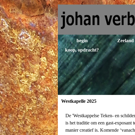
Ga naar de inhoud
begin
Zeeland
koop, opdracht?
▼
Westkapelle 2025
De 'Westkappelse Teken- en schilde
is het traditie om een gast-exposant 
manier creatief is.
Komende ‘vanachte