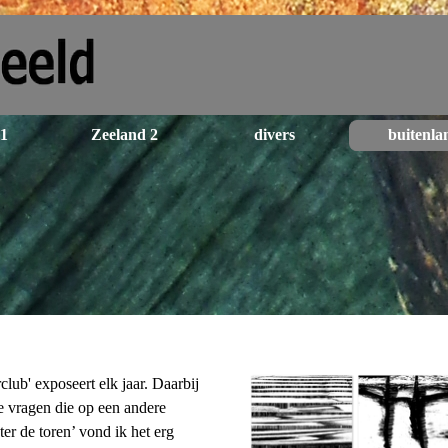
Menu overslaan
 1
Zeeland 2
divers
buitenla
▼
▼
▼
rclub'
exposeert elk jaar.
Daarbij
te vragen die op een andere
r de toren’ vond ik het erg