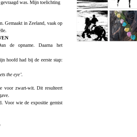
nt gevraagd was.
Mijn toelichting
ien. Gemaakt in Zeeland, vaak op
lle.
WEN
Dan de opname. Daarna het
ijn hoofd had bij de eerste stap:
ets the eye’.
e voor zwart-wit. Dit resulteert
gave.
ld.
Voor wie de expositie gemist
)