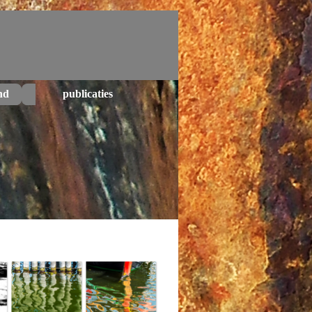
nd
publicaties
▼
▼